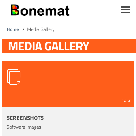
Salta
al
contenuto
principale
Briciole
Home
/
Media Gallery
di
MEDIA GALLERY
pane
PAGE
SCREENSHOTS
Software Images